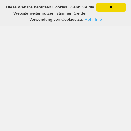
Diese Website benutzen Cookies. Wenn Sie die
✖
Website weiter nutzen, stimmen Sie der
Verwendung von Cookies zu.
Mehr Info
Preise von sowohl großen als auch kleinen Unternehmen
in Carnaxide